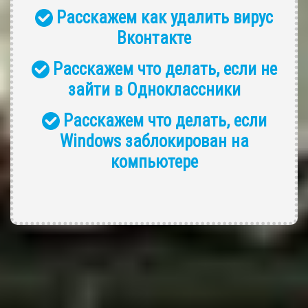
Расскажем как удалить вирус
Вконтакте
Расскажем что делать, если не
зайти в Одноклассники
Расскажем что делать, если
Windows заблокирован на
компьютере