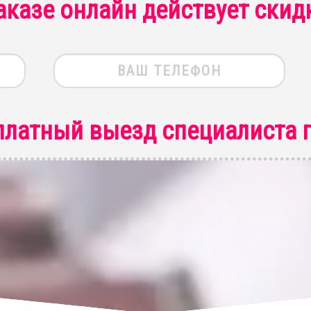
аказе онлайн действует скид
платный выезд специалиста
п