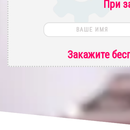
При з
Закажите бес