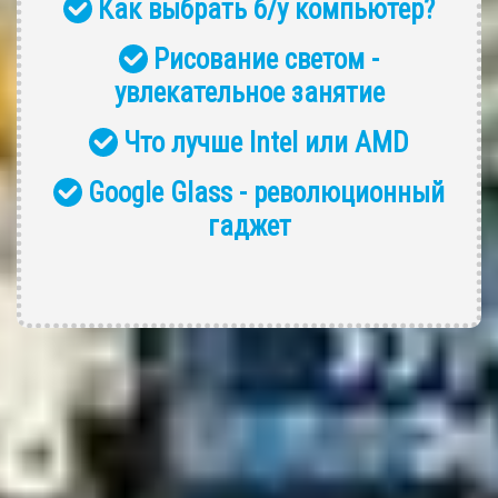
Как выбрать б/у компьютер?
Рисование светом -
увлекательное занятие
Что лучше Intel или AMD
Google Glass - революционный
гаджет