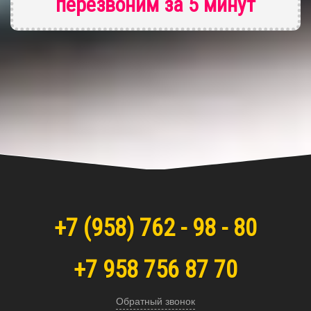
перезвоним за 5 минут
+7
(958)
762 - 98 - 80
+7 958 756 87 70
Обратный звонок