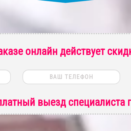
аказе онлайн действует скид
платный выезд специалиста
п