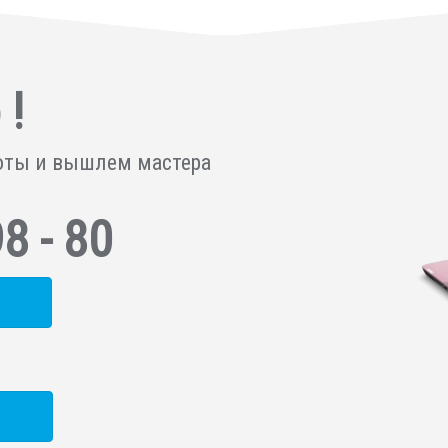
 !
оты и вышлем мастера
98 - 80