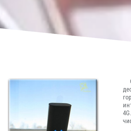
де
го
ин
4G
чи