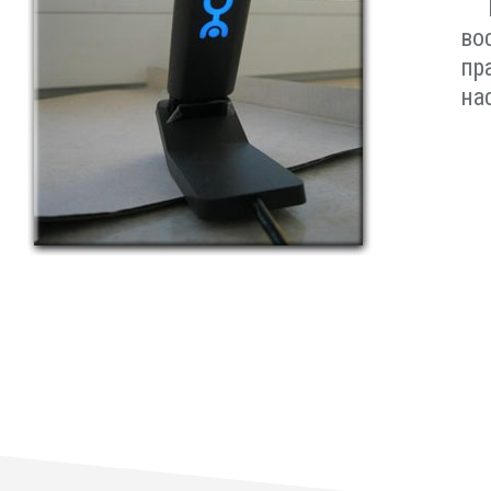
во
пр
на