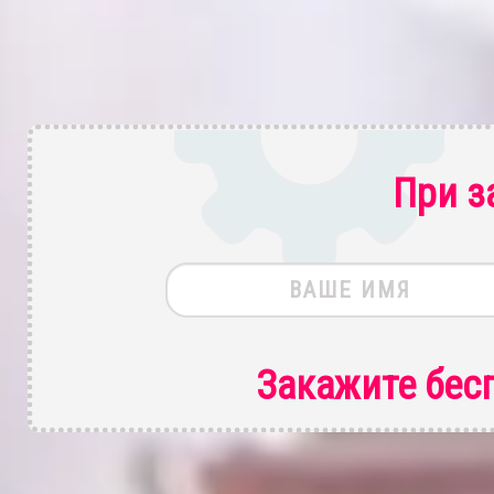
При з
Закажите бес